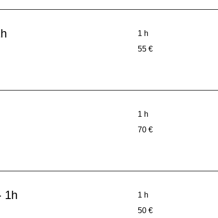
1h
1 h
55
55 €
euros
1 h
70
70 €
euros
- 1h
1 h
50
50 €
euros