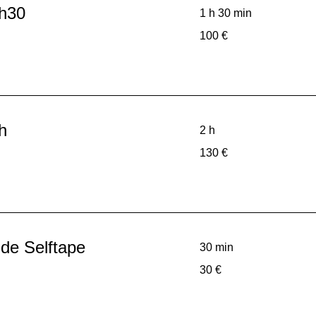
1h30
1 h 30 min
100
100 €
euros
h
2 h
130
130 €
euros
 de Selftape
30 min
30
30 €
euros