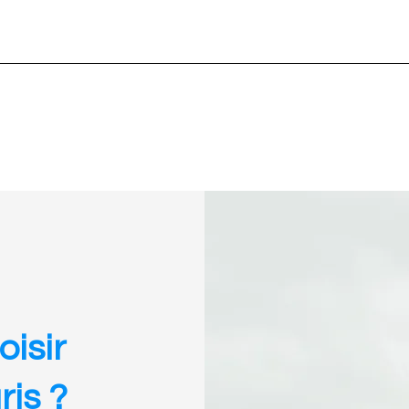
isir
ris ?