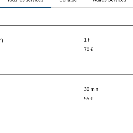
h
1 h
70
70 €
euros
30 min
55
55 €
euros