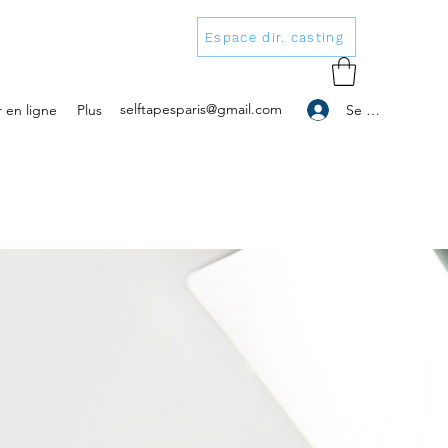
Espace dir. casting
selftapesparis@gmail.com
Se connecter
 en ligne
Plus