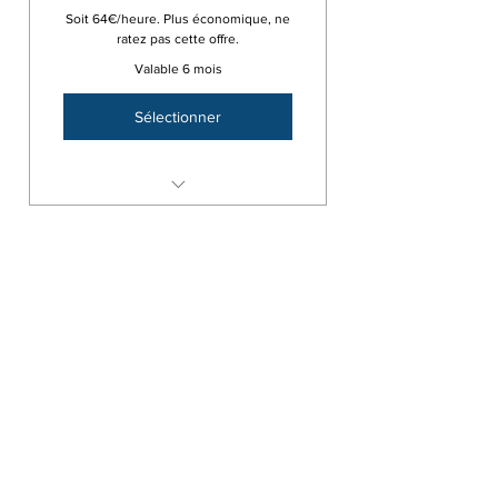
Soit 64€/heure. Plus économique, ne
ratez pas cette offre.
Valable 6 mois
Sélectionner
Pack 5 coaching - 5 x 1H
Pack 10 Coaching
600€
€
600
Soit 60€/heure. Plus économique, ne
ratez pas cette offre.
Valable pendant 1 an