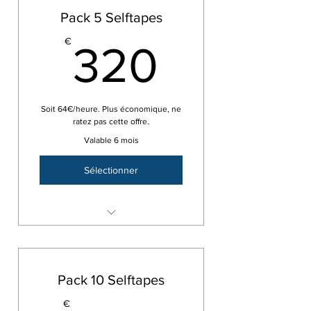
Pack 5 Selftapes
320€
€
320
Soit 64€/heure. Plus économique, ne
ratez pas cette offre.
Valable 6 mois
Sélectionner
Pack 5 selftapes/coaching - 5 x
1H
Pack 10 Selftapes
€