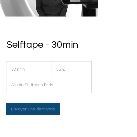
Selftape - 30min
55
euros
30 min
3
55 €
0
m
Studio Selftapes Paris
i
n
Envoyer une demande