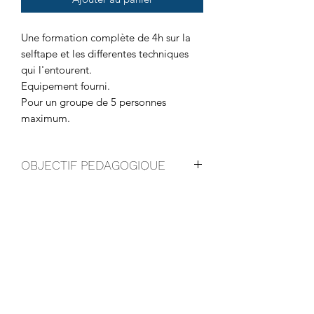
Une formation complète de 4h sur la
selftape et les differentes techniques
qui l'entourent.
Equipement fourni.
Pour un groupe de 5 personnes
maximum.
OBJECTIF PEDAGOGIQUE
Savoir se positionner face à la
RESSOURCES TECHNIQUES
caméra.
Eviter les erreurs de bases.
ET PÉDAGOGIQUES
Acquerir des techniques de regards
et de jeu.
Equipe :
Adapter son jeu.
MODULATION DE FORMULE
1 Intervenant comédien et coach.
Maximiser ses chances de réussite.
Déroulé :
Différencier la selftape francophone
Il est possible d'augmenter le nombre
Introduction sur la selftape et ses